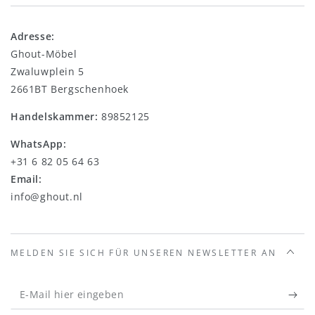
Adresse:
Ghout-Möbel
Zwaluwplein 5
2661BT Bergschenhoek
Handelskammer:
89852125
WhatsApp:
+31 6 82 05 64 63
Email:
info@ghout.nl
MELDEN SIE SICH FÜR UNSEREN NEWSLETTER AN
E-
Mail