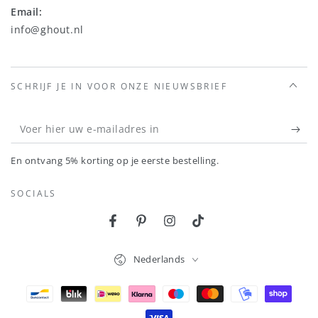
Email:
info@ghout.nl
SCHRIJF JE IN VOOR ONZE NIEUWSBRIEF
Voer
hier
En ontvang 5% korting op je eerste bestelling.
uw
e-
SOCIALS
mailadres
Facebook
Pinterest
Instagram
TikTok
in
Taal
Nederlands
Betaalmethoden